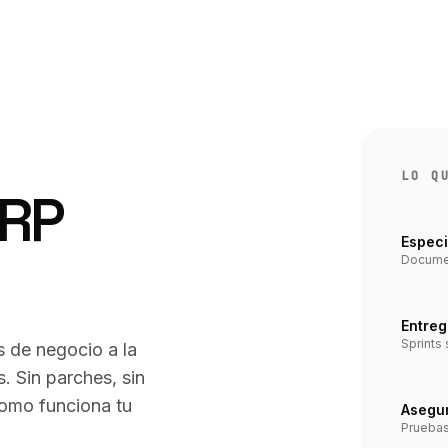
LO Q
ERP
Especi
Documen
Entreg
Sprints
 de negocio a la
. Sin parches, sin
omo funciona tu
Asegur
Pruebas